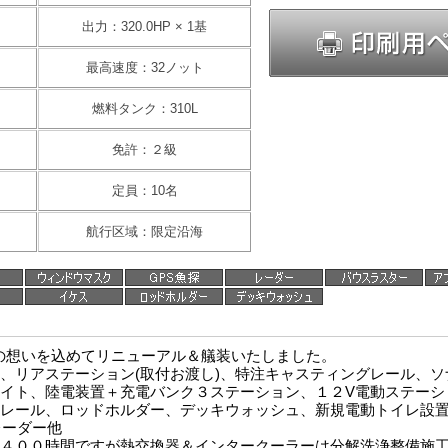
出力：320.0HP × 1基
最高速度：32ノット
燃料タンク：310L
免許：２級
定員：10名
航行区域：限定沿海
人の想いを込めてリニューアル＆艤装いたしました。
、リアステーション(取付お渡し)、特注キャスティングレール、ソ
イト、陸電装置＋充電バンク３ステーション、１２V電動ステーシ
ル、ロッドホルダー、デッキウォッシュ、新規電動トイレ設
レーダー他
４００時間ですが熱交換器＆インタークーラーは分解洗浄整備施