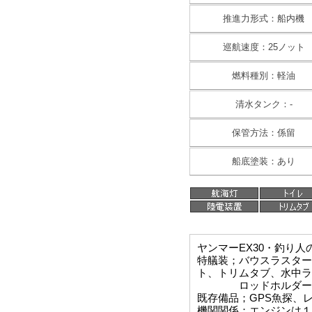
推進力形式：船内機
巡航速度：25ノット
燃料種別：軽油
清水タンク：-
保管方法：係留
船底塗装：あり
ヤンマーEX30・釣り
特艤装；バウスラスター
ト、トリムタブ、水中ラ
ロッドホルダーレー
既存備品；GPS魚探、
機関関係；エンジンは１