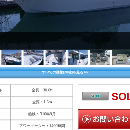
すべての画像(20枚)を見る >>
ト
全長：30.0ft
SO
全深：1.6m
船検：R10年9月
アワーメーター：1400時間