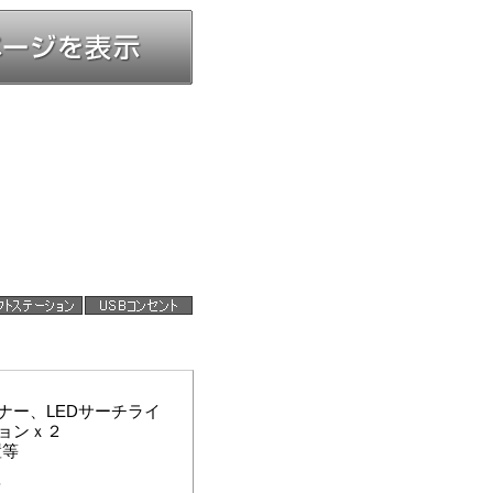
ナー、LEDサーチライ
ョンｘ２
置等
工、