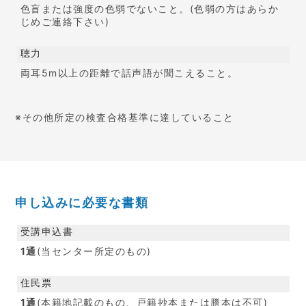
色盲または強度の色弱でないこと。(色弱の方はあらか
じめご連絡下さい)
聴力
両耳5m以上の距離で話声語が聞こえること。
※その他所定の検査合格基準に達していること
申し込みに必要な書類
受講申込書
1通
(当センター所定のもの)
住民票
1通
(本籍地記載のもの、戸籍抄本または謄本は不可)