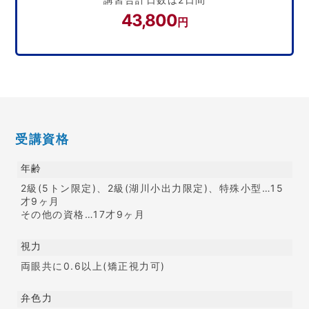
43,800
円
受講資格
年齢
2級(5トン限定)、2級(湖川小出力限定)、特殊小型…15
才9ヶ月
その他の資格…17才9ヶ月
視力
両眼共に0.6以上(矯正視力可)
弁色力