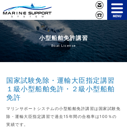
OurService
Boat Sales
サービス案内
船舶販売
小型船舶免許講習
Parts Sales
Boat License
Boat License
船舶パーツ販売
小型船舶免許講習
Trade&Consign
Company
買取＆委託販売
会社概要
Access
国家試験免除・運輸大臣指定講習
Contact us
アクセス
お問い合わせ
１級小型船舶免許・２級小型船舶
免許
マリンサポートシステムの小型船舶免許講習は国家試験免
除・運輸大臣指定講習で過去15年間の合格率は100％の
実績です。